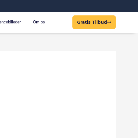
Gratis Tilbud
encebilleder
Om os