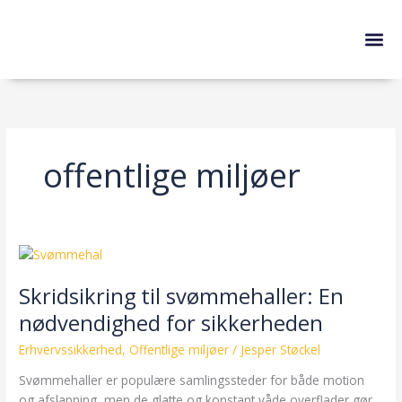
Gå
til
indholdet
Skridsikring af
offentlige miljøer
Skridsikring
til
Skridsikring til svømmehaller: En
svømmehaller:
En
nødvendighed for sikkerheden
nødvendighed
Erhvervssikkerhed
,
Offentlige miljøer
/
Jesper Støckel
for
sikkerheden
Svømmehaller er populære samlingssteder for både motion
og afslapning, men de glatte og konstant våde overflader gør