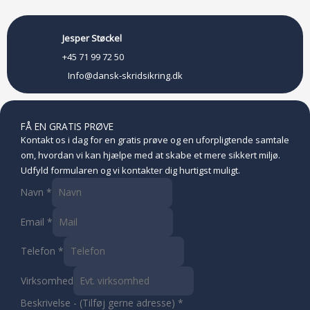
Jesper Støckel
+45 71 99 72 50
Info@dansk-skridsikring.dk
FÅ EN GRATIS PRØVE
Kontakt os i dag for en gratis prøve og en uforpligtende samtale
om, hvordan vi kan hjælpe med at skabe et mere sikkert miljø.
Udfyld formularen og vi kontakter dig hurtigst muligt.
Navn
*
Email
*
Telefon
*
Vir
Virksomhed
Emai
Beskrivelse - (Tilføj gerne adresse)
*
Nav