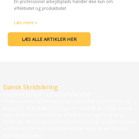
En professionel arbejdsplads handler ikke kun om
effektivitet og produktivitet
Læs mere »
LÆS ALLE ARTIKLER HER
Dansk Skridsikring
OVERHOLDER I LOVGIVNINGEN?
Effektiv skridsikring i laboratorier beskytter både medarbejdere og
besøgende mod farlige faldulykker. Ved at vælge den rigtige løsning
sikrer du ikke kun overholdelse af lovkrav, men også tryghed og
trivsel i din virksomhed. En professionel vurdering kan hjælpe dig med
at identificere de mest risikofyldte områder og vælge den optimale
løsning til dine behov.